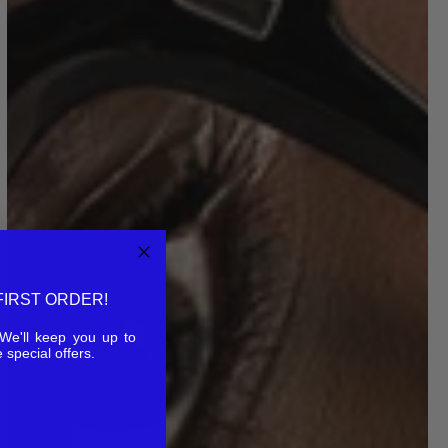
FIRST ORDER!
. We'll keep you up to
 special offers.