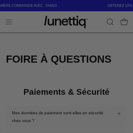
Aller
ÈRE COMMANDE AVEC : FAM10
OBTENEZ 10% D
au
contenu
Ouvri
OUVRIR
Ouvrir
LA
le
BARRE
menu
DE
de
RECHER
FOIRE À QUESTIONS
navigation
Paiements & Sécurité
Mes données de paiement sont-elles en sécurité
chez vous ?